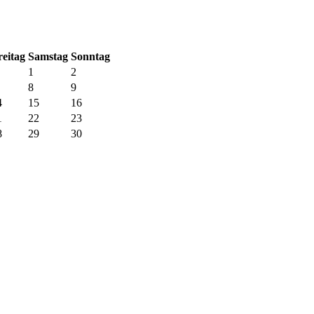
r
eitag
Sa
mstag
So
nntag
1
2
8
9
4
15
16
1
22
23
8
29
30