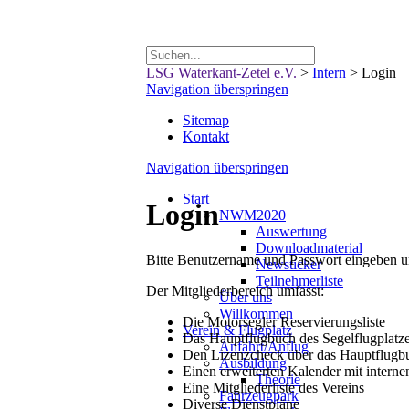
LSG Waterkant-Zetel e.V.
>
Intern
>
Login
Navigation überspringen
Sitemap
Kontakt
Navigation überspringen
Start
Login
NWM2020
Auswertung
Downloadmaterial
Bitte Benutzername und Passwort eingeben um
Newsticker
Teilnehmerliste
Der Mitgliederbereich umfasst:
Über uns
Willkommen
Die Motorsegler Reservierungsliste
Verein & Flugplatz
Das Hauptflugbuch des Segelflugplatz
Anfahrt/Anflug
Den Lizenzcheck über das Hauptflugb
Ausbildung
Einen erweiterten Kalender mit intern
Theorie
Eine Mitgliederliste des Vereins
Fahrzeugpark
Diverse Dienstpläne