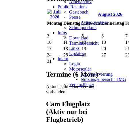
Albenarchiv
Public Relations
Gästebuch
August 2026
Presse
Zeitungsartikel
Mo
ntag
Di
enstag
Mi
ttwoch
Do
nnerstag
F
Schnupperkurs
Infos
3
4
5
6
7
Download
10
11
12
13
1
Terminübersicht
Links
17
18
19
20
2
Updates
24
25
26
27
2
Intern
31
Login
Motorsegler
Termine (6 Mon.)
Lfz-Reservierung
Nutzungsübersicht TMG
Vereinsflieger
Aktuell sind keine Termine
vorhanden.
Cam Flugplatz
(Aktiv nur bei
Flugbetrieb)