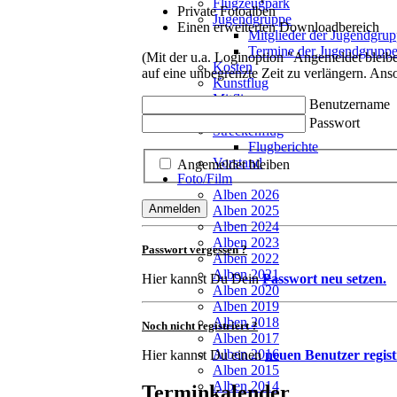
Flugzeugpark
Private Fotoalben
Jugendgruppe
Einen erweiterten Downloadbereich
Mitglieder der Jugendgru
Termine der Jugendgrupp
(Mit der u.a. Loginoption "Angemeldet bleibe
Kosten
auf eine unbegrenzte Zeit zu verlängern. Ans
Kunstflug
Mitfliegen
Benutzername
Mitglieder
Passwort
Streckenflug
Flugberichte
Vorstand
Angemeldet bleiben
Foto/Film
Alben 2026
Anmelden
Alben 2025
Alben 2024
Alben 2023
Passwort vergessen ?
Alben 2022
Alben 2021
Hier kannst Du Dein
Passwort neu setzen.
Alben 2020
Alben 2019
Alben 2018
Noch nicht registriert ?
Alben 2017
Alben 2016
Hier kannst Du einen
neuen Benutzer regist
Alben 2015
Alben 2014
Terminkalender