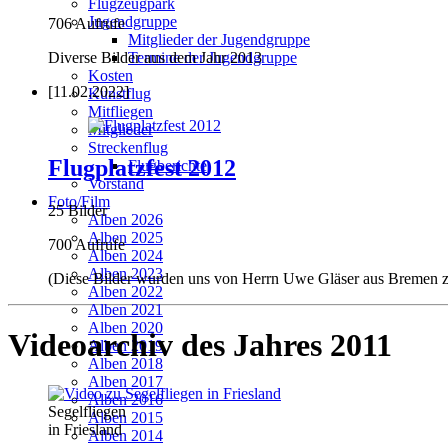
Flugzeugpark
Jugendgruppe
706 Aufrufe
Mitglieder der Jugendgruppe
Diverse Bilder aus dem Jahr 2013
Termine der Jugendgruppe
Kosten
[11.02.2022]
Kunstflug
Mitfliegen
Mitglieder
Streckenflug
Flugplatzfest 2012
Flugberichte
Vorstand
Foto/Film
25 Bilder
Alben 2026
Alben 2025
700 Aufrufe
Alben 2024
Alben 2023
(Diese Bilder wurden uns von Herrn Uwe Gläser aus Bremen zu
Alben 2022
Alben 2021
Alben 2020
Videoarchiv des Jahres 2011
Alben 2019
Alben 2018
Alben 2017
Alben 2016
Segelfliegen
Alben 2015
in Friesland
Alben 2014