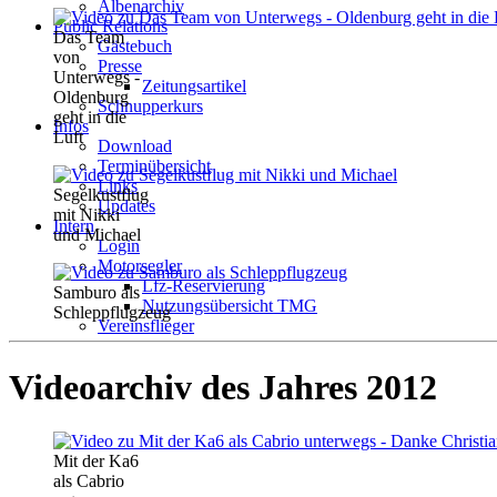
Albenarchiv
Public Relations
Das Team
Gästebuch
von
Presse
Unterwegs -
Zeitungsartikel
Oldenburg
Schnupperkurs
geht in die
Infos
Luft
Download
Terminübersicht
Links
Segelkustflug
Updates
mit Nikki
Intern
und Michael
Login
Motorsegler
Lfz-Reservierung
Samburo als
Nutzungsübersicht TMG
Schleppflugzeug
Vereinsflieger
Videoarchiv des Jahres 2012
Mit der Ka6
als Cabrio