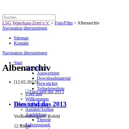
LSG Waterkant-Zetel e.V.
>
Foto/Film
>
Albenarchiv
Navigation überspringen
Sitemap
Kontakt
Navigation überspringen
Start
Albenarchiv
NWM2020
Auswertung
Downloadmaterial
[12.02.2022]
Newsticker
Teilnehmerliste
Über uns
Willkommen
Dies und das 2013
Verein & Flugplatz
Anfahrt/Anflug
Ausbildung
Veranstaltungsort: Bofeld
Theorie
Fahrzeugpark
12 Bilder