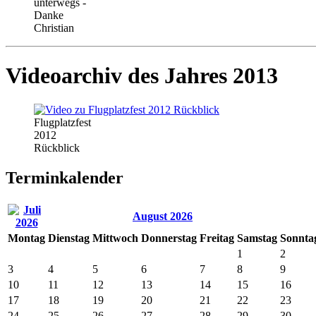
unterwegs -
Danke
Christian
Videoarchiv des Jahres 2013
Flugplatzfest
2012
Rückblick
Terminkalender
August 2026
Mo
ntag
Di
enstag
Mi
ttwoch
Do
nnerstag
Fr
eitag
Sa
mstag
So
nnta
1
2
3
4
5
6
7
8
9
10
11
12
13
14
15
16
17
18
19
20
21
22
23
24
25
26
27
28
29
30